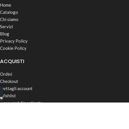
Home
Catalogo
Chi siamo
Servizi
Blog
Privacy Policy
Cookie Policy
ACQUISTI
Ordini
Checkout
Dettagli account
Wishlist
INO B2B
TSAPP
Password dimenticata
Termini & Condizioni
Spedizioni