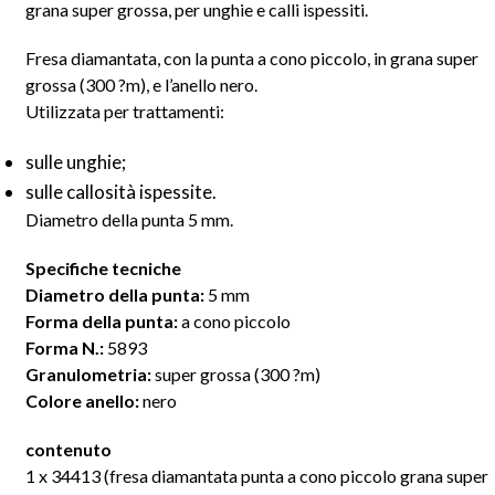
grana super grossa, per unghie e calli ispessiti.
Fresa diamantata, con la punta a cono piccolo, in grana super
grossa (300
?m), e
l’anello nero.
Utilizzata per trattamenti:
sulle unghie;
sulle callosità ispessite.
Diametro della punta 5 mm.
Specifiche tecniche
Diametro della punta:
5 mm
Forma della punta:
a cono piccolo
Forma N.:
5893
Granulometria:
super grossa (300
?m)
Colore anello:
nero
contenuto
1 x 34413 (fresa diamantata punta a cono piccolo grana super