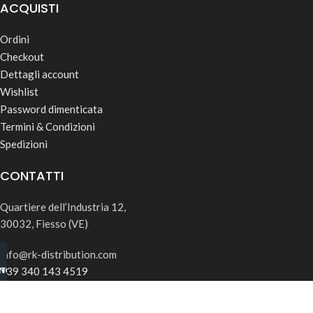
ACQUISTI
Ordini
Checkout
Dettagli account
Wishlist
Password dimenticata
Termini & Condizioni
Spedizioni
CONTATTI
Quartiere dell’Industria 12,
30032, Fiesso (VE)
info@rk-distribution.com
+39 340 143 4519
INO B2B
TSAPP