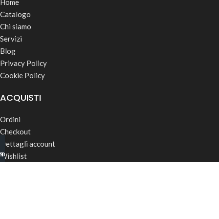
Home
Catalogo
Chi siamo
Servizi
Blog
Privacy Policy
Cookie Policy
ACQUISTI
Ordini
Checkout
Dettagli account
INO B2B
TSAPP
Wishlist
Password dimenticata
Termini & Condizioni
Spedizioni
CONTATTI