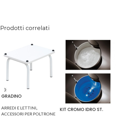
Prodotti correlati
GRADINO
POGGIABACCINELLA H30
,
CM
ARREDI E LETTINI
KIT CROMO IDRO ST.
ACCESSORI PER POLTRONE
BARTH