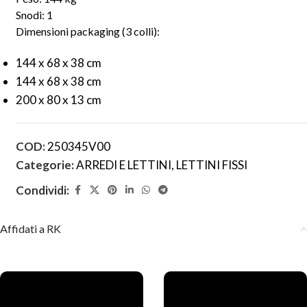
Snodi: 1
Dimensioni packaging (3 colli):
144 x 68 x 38 cm
144 x 68 x 38 cm
200 x 80 x 13 cm
COD:
250345V00
Categorie:
ARREDI E LETTINI
,
LETTINI FISSI
Condividi:
Affidati a RK