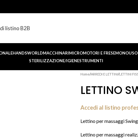
di listino B2B
ONALE
HANDSWORLD
MACCHINARI
MICROMOTORI E FRESE
MONOUSO 
STERILIZZAZIONE/IGIENE
STRUMENTI
Home
ARREDI E LETTINI
LETTINI FISS
LETTINO S
Accedi al listino profe
Lettino per massaggi Swing
Lettino per massaggi realizz