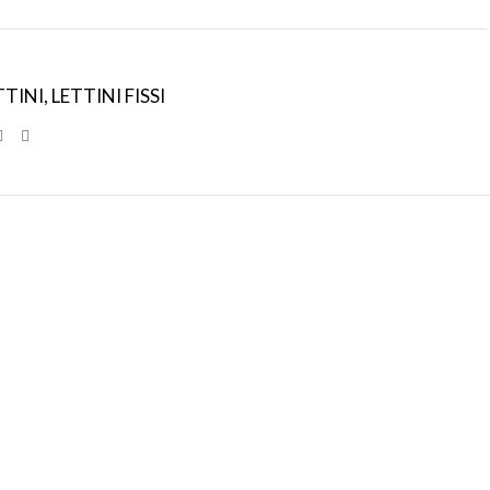
TTINI
,
LETTINI FISSI
SPEDIZIONI
CONDIZIONI
INTERNAZIONALI
DI FAVORE