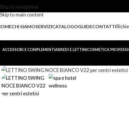
Skip to navigation
Skip to main content
Richie
HOME
CHI SIAMO
SERVIZI
CATALOGO
GUIDE
CONTATTI
ACCESSORI E COMPLEMENTI
ARREDI E LETTINI
COSMETICA PROFESSI