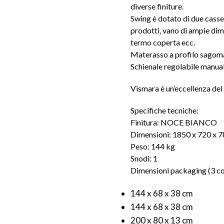
diverse finiture.
Swing è dotato di due casset
prodotti, vano di ampie dim
termo coperta ecc.
Materasso a profilo sagomato
Schienale regolabile manual
Vismara è un’eccellenza del M
Specifiche tecniche:
Finitura: NOCE BIANCO
Dimensioni: 1850 x 720 x 7
Peso: 144 kg
Snodi: 1
Dimensioni packaging (3 col
144 x 68 x 38 cm
144 x 68 x 38 cm
200 x 80 x 13 cm