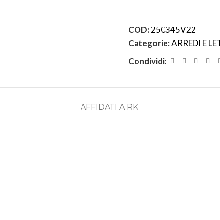
COD:
250345V22
Categorie:
ARREDI E LE
Condividi:
AFFIDATI A RK
ASSISTENZA
RECENSIONI
DEDICATA
POSITIVE