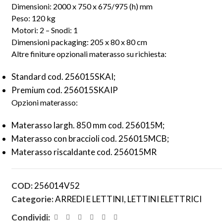
Dimensioni: 2000 x 750 x 675/975 (h) mm
Peso: 120 kg
Motori: 2 – Snodi: 1
Dimensioni packaging: 205 x 80 x 80 cm
Altre finiture opzionali materasso su richiesta:
Standard cod. 256015SKAI;
Premium cod. 256015SKAIP
Opzioni materasso:
Materasso largh. 850 mm cod. 256015M;
Materasso con braccioli cod. 256015MCB;
Materasso riscaldante cod. 256015MR
COD:
256014V52
Categorie:
ARREDI E LETTINI
,
LETTINI ELETTRICI
Condividi: