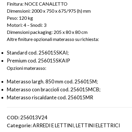
Finitura: NOCE CANALETTO
Dimensioni: 2000 x 750 x 675/975 (h) mm
Peso: 120 kg
Motori: 4 – Snodi: 3
Dimensioni packaging: 205 x 80 x 80 cm
Altre finiture opzionali materasso su richiesta:
Standard cod. 256015SKAI;
Premium cod. 256015SKAIP
Opzioni materasso:
Materasso largh. 850 mm cod. 256015M;
Materasso con braccioli cod. 256015MCB;
Materasso riscaldante cod. 256015MR
COD:
256013V24
Categorie:
ARREDI E LETTINI
,
LETTINI ELETTRICI