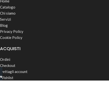
Home
Catalogo
Chi siamo
Servizi
Blog
Privacy Policy
Cookie Policy
ACQUISTI
Ordini
Checkout
Dettagli account
INO B2B
TSAPP
Wishlist
Password dimenticata
Termini & Condizioni
Spedizioni
CONTATTI