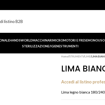
di listino B2B
ONALE
HANDSWORLD
MACCHINARI
MICROMOTORI E FRESE
MONOUSO 
STERILIZZAZIONE/IGIENE
STRUMENTI
Home
STRUMENTI
LIME
LIMA BIAN
LIMA BIAN
Accedi al listino profe
Lima legno bianca 180/240