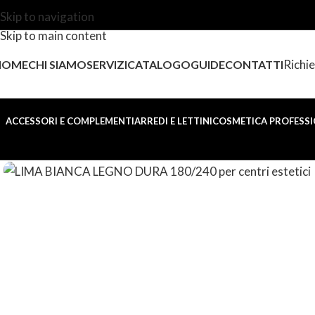
Skip to navigation
Skip to main content
Richie
HOME
CHI SIAMO
SERVIZI
CATALOGO
GUIDE
CONTATTI
ACCESSORI E COMPLEMENTI
ARREDI E LETTINI
COSMETICA PROFESSI