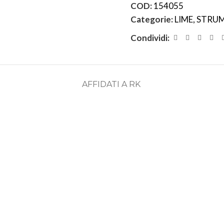
COD:
154055
Categorie:
LIME
,
STRUM
Condividi:
AFFIDATI A RK
ASSISTENZA
RECENSIONI
DEDICATA
POSITIVE