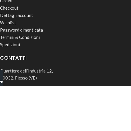
Ordini
Checkout
Dettagli account
Wishlist
Password dimenticata
Termini & Condizioni
Spedizioni
CONTATTI
Quartiere dell’Industria 12,
30032, Fiesso (VE)
INO B2B
TSAPP
info@rk-distribution.com
+39 340 143 4519
Seguici su Instagram