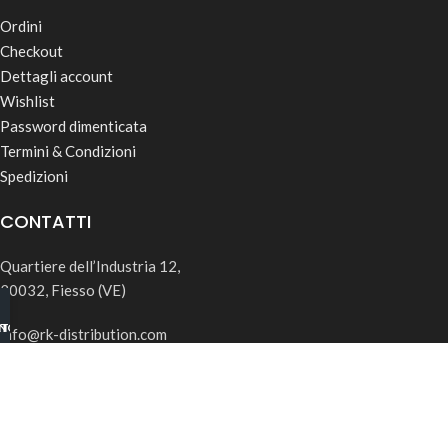
Ordini
Checkout
Dettagli account
Wishlist
Password dimenticata
Termini & Condizioni
Spedizioni
CONTATTI
Quartiere dell’Industria 12,
30032, Fiesso (VE)
INO B2B
TSAPP
info@rk-distribution.com
+39 340 143 4519