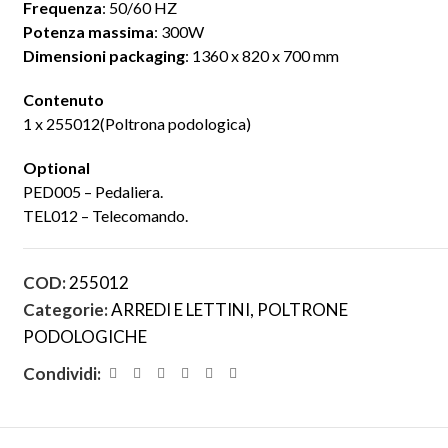
Frequenza
: 50/60 HZ
Potenza massima
: 300W
Dimensioni packaging
: 1360 x 820 x 700 mm
Contenuto
1 x 255012(Poltrona podologica)
Optional
PED005 – Pedaliera.
TEL012 – Telecomando.
COD:
255012
Categorie:
ARREDI E LETTINI
,
POLTRONE
PODOLOGICHE
Condividi: