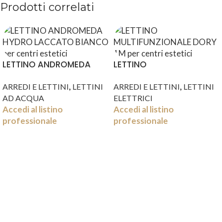
Prodotti correlati
LETTINO ANDROMEDA
LETTINO
HYDRO LACCATO BIANCO
MULTIFUNZIONALE DORY
,
,
1M
ARREDI E LETTINI
LETTINI
ARREDI E LETTINI
LETTINI
AD ACQUA
ELETTRICI
Accedi al listino
Accedi al listino
professionale
professionale