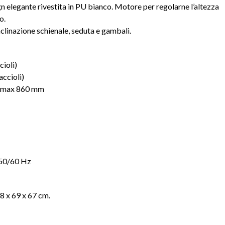
n elegante rivestita in PU bianco. Motore per regolarne l’altezza
o.
clinazione schienale, seduta e gambali.
ioli)
ccioli)
– max 860 mm
50/60 Hz
28 x 69 x 67 cm.