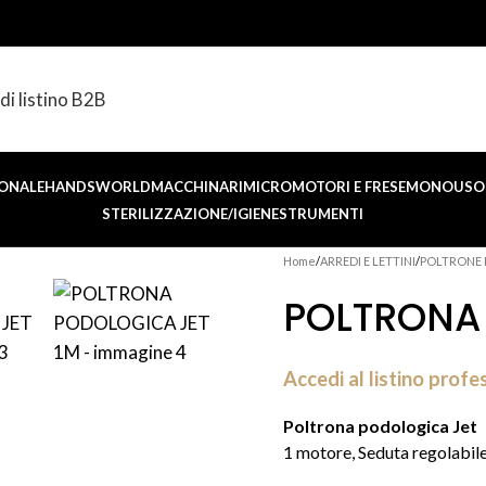
di listino B2B
ONALE
HANDSWORLD
MACCHINARI
MICROMOTORI E FRESE
MONOUSO 
STERILIZZAZIONE/IGIENE
STRUMENTI
Home
ARREDI E LETTINI
POLTRONE
POLTRONA 
Accedi al listino profe
Poltrona podologica Jet
1 motore, Seduta regolabil