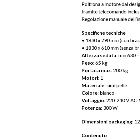
Poltrona a motore dal desig
tramite telecomando inclus
Regolazione manuale dell’in
Specifiche tecniche
• 1830 x 790 mm (con bracc
• 1830 x 610 mm (senza bra
Altezza seduta
: min 630 
Peso
: 65 kg
Portata max
: 200 kg
Motori
: 1
Materiale
: similpelle
Colore
: bianco
Voltaggio
: 220-240 V AC-
Potenza
: 300 W
Dimensioni packaging
: 1
Contenuto