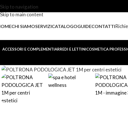
Skip to navigation
Skip to main content
Richie
HOME
CHI SIAMO
SERVIZI
CATALOGO
GUIDE
CONTATTI
ACCESSORI E COMPLEMENTI
ARREDI E LETTINI
COSMETICA PROFESSI