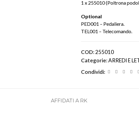
1 x 255010 (Poltrona podo
Optional
PED001 – Pedaliera.
TEL001 – Telecomando.
COD:
255010
Categorie:
ARREDI E LE
Condividi:
AFFIDATI A RK