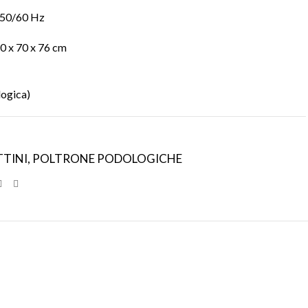
 50/60 Hz
60 x 70 x 76 cm
logica)
TTINI
,
POLTRONE PODOLOGICHE