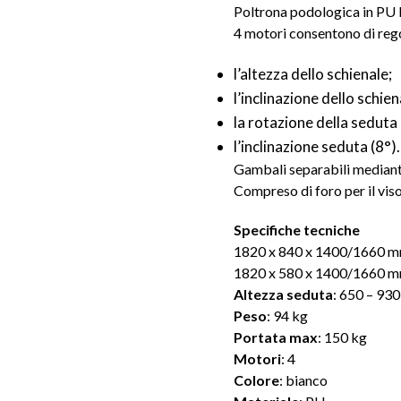
Poltrona podologica in PU 
4 motori consentono di reg
l’altezza dello schienale;
l’inclinazione dello schien
la rotazione della seduta 
l’inclinazione seduta (8°).
Gambali separabili mediante
Compreso di foro per il viso
Specifiche tecniche
1820 x 840 x 1400/1660 mm
1820 x 580 x 1400/1660 mm
Altezza seduta
: 650 – 93
Peso
: 94 kg
Portata max
: 150 kg
Motori
: 4
Colore
: bianco