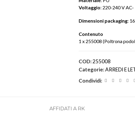
Materiale
: PU
Voltaggio
: 220-240 V AC-
Dimensioni packaging
: 1
Contenuto
1 x 255008 (Poltrona podo
COD:
255008
Categorie:
ARREDI E LE
Condividi:
AFFIDATI A RK