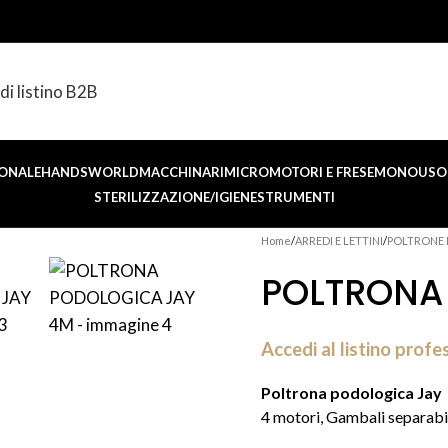
di listino B2B
ONALE
HANDSWORLD
MACCHINARI
MICROMOTORI E FRESE
MONOUSO 
STERILIZZAZIONE/IGIENE
STRUMENTI
Home
ARREDI E LETTINI
POLTRONE
POLTRONA
Accedi al listino profe
Poltrona podologica Jay
4 motori, Gambali separabi