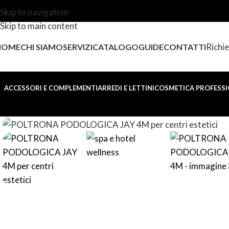
Skip to navigation
Skip to main content
Richie
HOME
CHI SIAMO
SERVIZI
CATALOGO
GUIDE
CONTATTI
ACCESSORI E COMPLEMENTI
ARREDI E LETTINI
COSMETICA PROFESSI