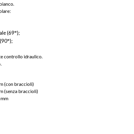
bianco.
olare:
ale (69°);
(90°);
 controllo idraulico.
.
 (con braccioli)
 (senza braccioli)
0 mm