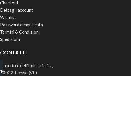
Checkout
Dettagli account
Wishlist
Password dimenticata
Termini & Condizioni
Spedizioni
CONTATTI
Quartiere dell’Industria 12,
INO B2B
TSAPP
30032, Fiesso (VE)
info@rk-distribution.com
+39 340 143 4519
Seguici su Instagram
© 2026 RK Distribution | P.IVA: 05169850285