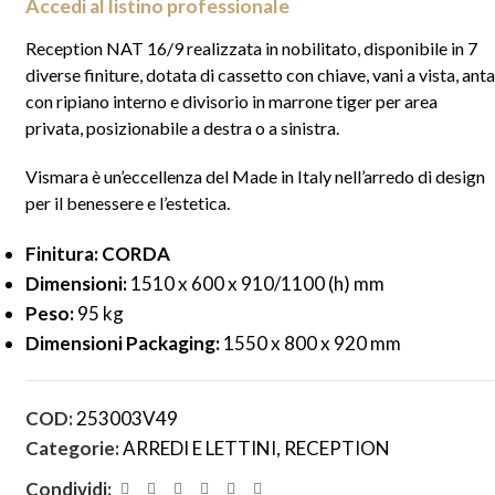
Accedi al listino professionale
Reception NAT 16/9 realizzata in nobilitato, disponibile in 7
diverse finiture, dotata di cassetto con chiave, vani a vista, anta
con ripiano interno e divisorio in marrone tiger per area
privata, posizionabile a destra o a sinistra.
Vismara è un’eccellenza del Made in Italy nell’arredo di design
per il benessere e l’estetica.
Finitura: CORDA
Dimensioni:
1510 x 600 x 910/1100 (h) mm
Peso:
95 kg
Dimensioni Packaging:
1550 x 800 x 920 mm
COD:
253003V49
Categorie:
ARREDI E LETTINI
,
RECEPTION
Condividi: