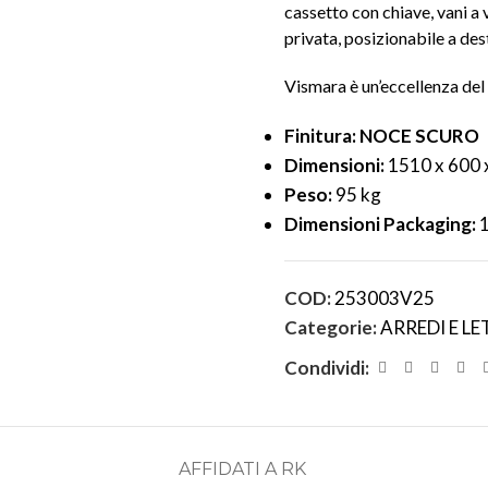
cassetto con chiave, vani a v
privata, posizionabile a dest
Vismara è un’eccellenza del M
Finitura: NOCE SCURO
Dimensioni:
1510 x 600 
Peso:
95 kg
Dimensioni Packaging:
1
COD:
253003V25
Categorie:
ARREDI E LE
Condividi:
AFFIDATI A RK