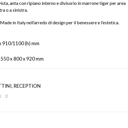
ista, anta con ripiano interno e divisorio in marrone tiger per area
ra o a sinistra.
ade in Italy nell’arredo di design per il benessere e l’estetica.
x 910/1100 (h) mm
550 x 800 x 920 mm
TTINI
,
RECEPTION