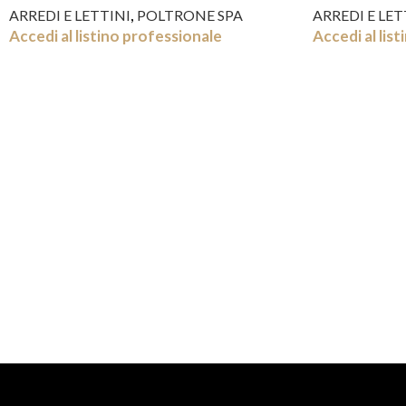
,
ARREDI E LETTINI
POLTRONE SPA
ARREDI E LET
Accedi al listino professionale
Accedi al lis