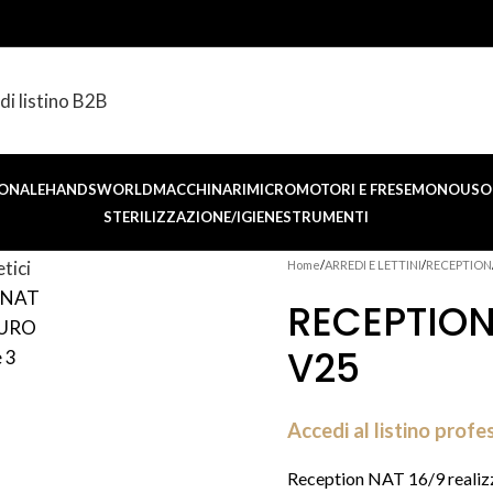
di listino B2B
ONALE
HANDSWORLD
MACCHINARI
MICROMOTORI E FRESE
MONOUSO 
STERILIZZAZIONE/IGIENE
STRUMENTI
Home
ARREDI E LETTINI
RECEPTION
RECEPTION
V25
Accedi al listino profe
Reception NAT 16/9 realizzat