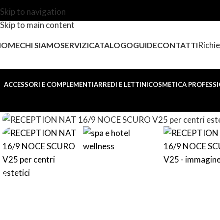
Skip to navigation
Skip to main content
Richie
HOME
CHI SIAMO
SERVIZI
CATALOGO
GUIDE
CONTATTI
ACCESSORI E COMPLEMENTI
ARREDI E LETTINI
COSMETICA PROFESSI