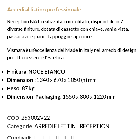
Accedi al listino professionale
Reception NAT realizzata in nobilitato, disponibile in 7
diverse finiture, dotata di cassetto con chiave, vani a vista,
passacavo e piano d’appoggio superiore.
Vismara è un’eccellenza del Made in Italy nell’arredo di design
per il benessere e l’estetica.
Finitura: NOCE BIANCO
Dimensioni:
1340 x 670 x 1050 (h) mm
Peso:
87 kg
Dimensioni Packaging:
1550 x 800 x 1220 mm
COD:
253002V22
Categorie:
ARREDI E LETTINI
,
RECEPTION
Condividi: