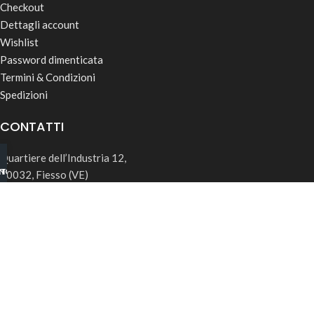
Checkout
Dettagli account
Wishlist
Password dimenticata
Termini & Condizioni
Spedizioni
CONTATTI
Quartiere dell’Industria 12,
INO B2B
TSAPP
30032, Fiesso (VE)
info@rk-distribution.com
+39 340 143 4519
Seguici su Instagram