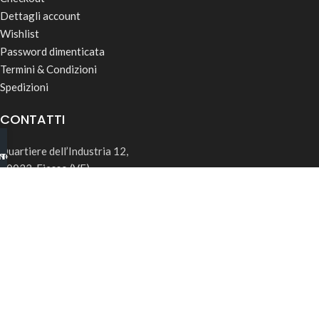
Dettagli account
Wishlist
Password dimenticata
Termini & Condizioni
Spedizioni
CONTATTI
Quartiere dell’Industria 12,
INO B2B
TSAPP
30032, Fiesso (VE)
info@rk-distribution.com
+39 340 143 4519
Seguici su Instagram
© 2026 RK Distribution | P.IVA: 05169850285