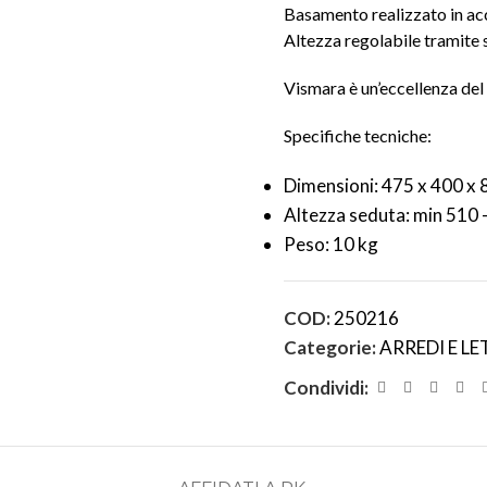
Basamento realizzato in acc
Altezza regolabile tramite 
Vismara è un’eccellenza del M
Specifiche tecniche:
Dimensioni: 475 x 400 x
Altezza seduta: min 510
Peso: 10 kg
COD:
250216
Categorie:
ARREDI E LE
Condividi: