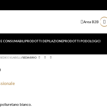
Area B2B
E CONSUMABILI
PRODOTTI DEPILAZIONE
PRODOTTI PODOLOGICI
SEDIE E SGABELLI
SEDIA BRIO
O
ssionale
poliuretano bianco.