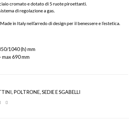
iaio cromato e dotato di 5 ruote piroettanti.
sistema di regolazione a gas.
ade in Italy nell’arredo di design per il benessere e l’estetica.
 850/1040 (h) mm
 – max 690 mm
TTINI
,
POLTRONE, SEDIE E SGABELLI