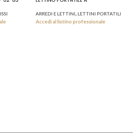
4*62*83
LETTINO PORTATILE A
,
ISSI
ARREDI E LETTINI
LETTINI PORTATILI
ale
Accedi al listino professionale