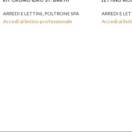
KIT CROMO IDRO ST. BARTH
LETTINO ACC
,
ARREDI E LETTINI
POLTRONE SPA
ARREDI E LET
Accedi al listino professionale
Accedi al lis