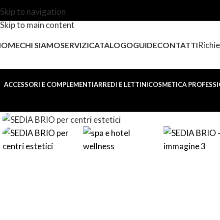
Skip to navigation
Skip to main content
Richie
HOME
CHI SIAMO
SERVIZI
CATALOGO
GUIDE
CONTATTI
ACCESSORI E COMPLEMENTI
ARREDI E LETTINI
COSMETICA PROFESSI