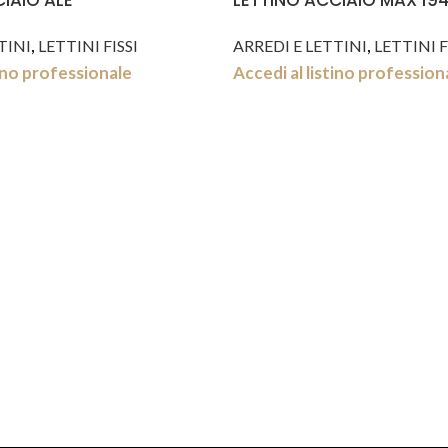
IAIO ALE
LETTINO ACCIAIO MAX 19
,
,
TINI
LETTINI FISSI
ARREDI E LETTINI
LETTINI F
tino professionale
Accedi al listino profession