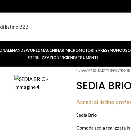
di listino B2B
ONALE
HANDSWORLD
MACCHINARI
MICROMOTORI E FRESE
MONOUSO 
STERILIZZAZIONE/IGIENE
STRUMENTI
Home
ARREDI E LETTINI
POLTRONE, 
SEDIA BRI
Accedi al listino profe
Sedia Brio
Comoda sedia realizzata in 