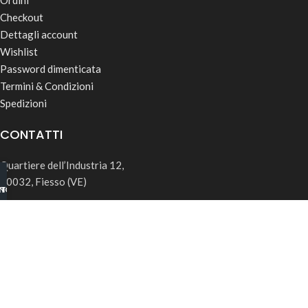
Ordini
Checkout
Dettagli account
Wishlist
Password dimenticata
Termini & Condizioni
Spedizioni
CONTATTI
Quartiere dell’Industria 12,
30032, Fiesso (VE)
INO B2B
TSAPP
info@rk-distribution.com
+39 340 143 4519
Seguici su Instagram