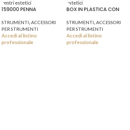
159000 PENNA
BOX IN PLASTICA CON
LUBRIFICANTE 12 ML
SUP. DIVIS. RIM.
,
,
STRUMENTI
ACCESSORI
STRUMENTI
ACCESSORI
PER STRUMENTI
PER STRUMENTI
Accedi al listino
Accedi al listino
professionale
professionale