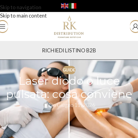
Skip to navigation
Skip to main content
RICHIEDI LISTINO B2B
GUIDE
Laser diodo o luce
pulsata: cosa conviene
On Giugno 11, 2026
Quando si valuta un investimento per l’epilazione
professionale, la domanda reale non è solo laser diodo o