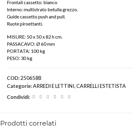
Frontali cassetto: bianco
Interno: multistrato betulla grezzo.
Guide cassetto push and pull.
Ruote piroettanti.
MISURE: 50 x 50 x 82 h cm.
PASSACAVO: Ø 60 mm
PORTATA: 100 kg
PESO: 30 kg
COD:
250658B
Categorie:
ARREDI E LETTINI
,
CARRELLI ESTETISTA
Condividi:
Prodotti correlati