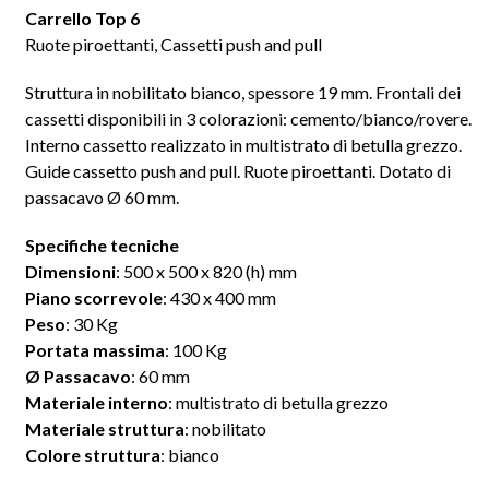
Carrello Top 6
Ruote piroettanti, Cassetti push and pull
Struttura in nobilitato bianco, spessore 19 mm. Frontali dei
cassetti disponibili in 3 colorazioni: cemento/bianco/rovere.
Interno cassetto realizzato in multistrato di betulla grezzo.
Guide cassetto push and pull. Ruote piroettanti. Dotato di
passacavo Ø 60 mm.
Specifiche tecniche
Dimensioni
: 500 x 500 x 820 (h) mm
Piano scorrevole
: 430 x 400 mm
Peso
: 30 Kg
Portata massima
: 100 Kg
Ø Passacavo
: 60 mm
Materiale interno
: multistrato di betulla grezzo
Materiale struttura
: nobilitato
Colore struttura
: bianco