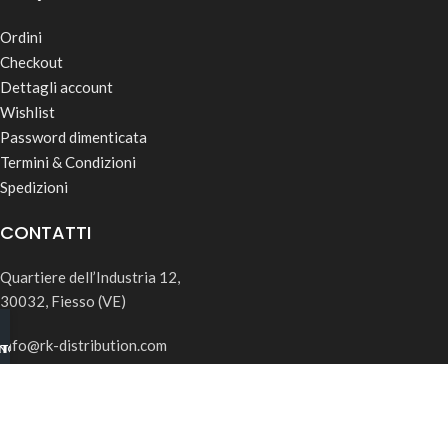
Ordini
Checkout
Dettagli account
Wishlist
Password dimenticata
Termini & Condizioni
Spedizioni
CONTATTI
Quartiere dell’Industria 12,
30032, Fiesso (VE)
info@rk-distribution.com
INO B2B
TSAPP
+39 340 143 4519