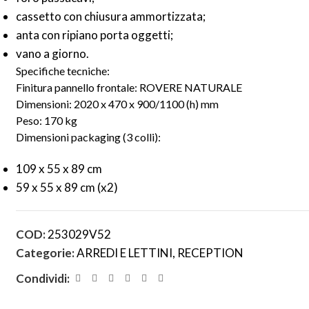
cassetto con chiusura ammortizzata;
anta con ripiano porta oggetti;
vano a giorno.
Specifiche tecniche:
Finitura pannello frontale: ROVERE NATURALE
Dimensioni: 2020 x 470 x 900/1100 (h) mm
Peso: 170 kg
Dimensioni packaging (3 colli):
109 x 55 x 89 cm
59 x 55 x 89 cm (x2)
COD:
253029V52
Categorie:
ARREDI E LETTINI
,
RECEPTION
Condividi: