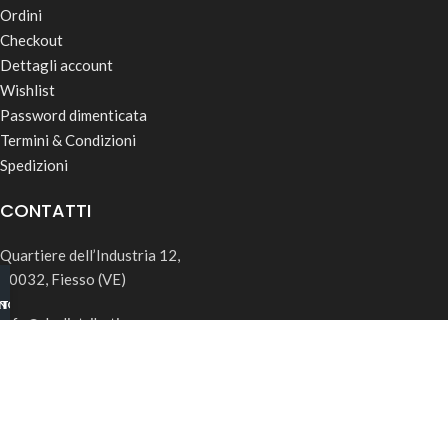
Ordini
Checkout
Dettagli account
Wishlist
Password dimenticata
Termini & Condizioni
Spedizioni
CONTATTI
Quartiere dell’Industria 12,
30032, Fiesso (VE)
INO B2B
TSAPP
info@rk-distribution.com
+39 340 143 4519
Seguici su Instagram