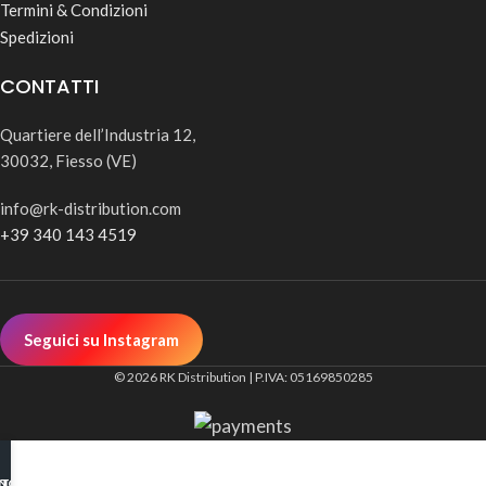
Termini & Condizioni
Spedizioni
CONTATTI
Quartiere dell’Industria 12,
30032, Fiesso (VE)
info@rk-distribution.com
+39 340 143 4519
Seguici su Instagram
© 2026 RK Distribution | P.IVA: 05169850285
INO B2B
TSAPP