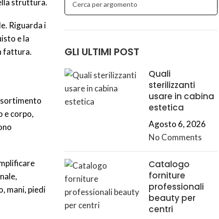
lla struttura.
le. Riguarda i
isto e la
GLI ULTIMI POST
n fattura.
Quali
sterilizzanti
usare in cabina
assortimento
estetica
so e corpo,
Agosto 6, 2026
sono
No Comments
mplificare
Catalogo
forniture
nale,
professionali
o, mani, piedi
beauty per
centri