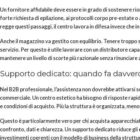
Un fornitore affidabile deve essere in grado di sostenere rio
forte richiesta di epilazione, ai protocolli corpo pre-estate o a
regge questi passaggi, il centro lavora in difesa invece che in
Anche il magazzino va gestito con equilibrio. Tenere troppo 
servizio. Per questo è utile lavorare con un distributore capa
mantenere un livello di scorte più razionale senza rinunciare 
Supporto dedicato: quando fa davvero
Nel B2B professionale, l’assistenza non dovrebbe attivarsi 
commerciale. Un centro estetico ha bisogno di risposte rapide 
e condizioni di acquisto. Più la struttura è organizzata, meno
Questo è particolarmente vero per chi acquista apparecchiature,
confronto, dati e chiarezza. Un supporto dedicato riduce gli e
investimenti coerenti con il modello di business della struttu