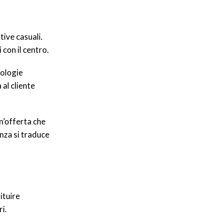
ive casuali.
 con il centro.
nologie
al cliente
un’offerta che
enza si traduce
ituire
i.