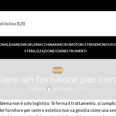
di listino B2B
ONALE
HANDSWORLD
MACCHINARI
MICROMOTORI E FRESE
MONOUSO 
STERILIZZAZIONE/IGIENE
STRUMENTI
GUIDE
ere un fornitore per cen
Posted by
On Giugno 4, 2026
ma non è solo logistico. Si ferma il trattamento, si complica
a del fornitore per centro estetico non va gestita come una se