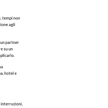
e, tempi non
ione agli
 un partner
re su un
plicarlo.
na
a, hotel e
 interruzioni,