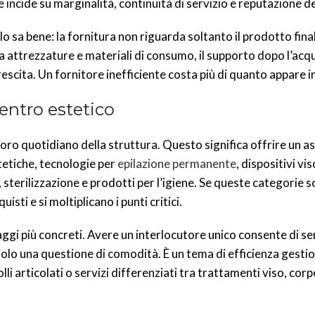
ncide su marginalità, continuità di servizio e reputazione de
lo sa bene: la fornitura non riguarda soltanto il prodotto fina
tra attrezzature e materiali di consumo, il supporto dopo l’acqu
rescita. Un fornitore inefficiente costa più di quanto appare i
entro estetico
voro quotidiano della struttura. Questo significa offrire un 
tetiche, tecnologie per
epilazione permanente
, dispositivi vi
, sterilizzazione e prodotti per l’igiene. Se queste categorie 
sti e si moltiplicano i punti critici.
ggi più concreti. Avere un interlocutore unico consente di se
solo una questione di comodità. È un tema di efficienza gestio
i articolati o servizi differenziati tra trattamenti viso, corp