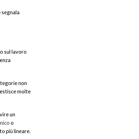
é segnala
o sul lavoro
tenza
ategorie non
gestisce molte
vire un
nico
o
o più lineare.