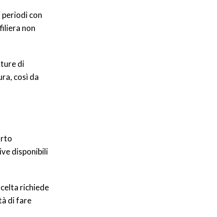
i periodi con
filiera non
ture di
ura, così da
orto
ve disponibili
scelta richiede
tà di fare