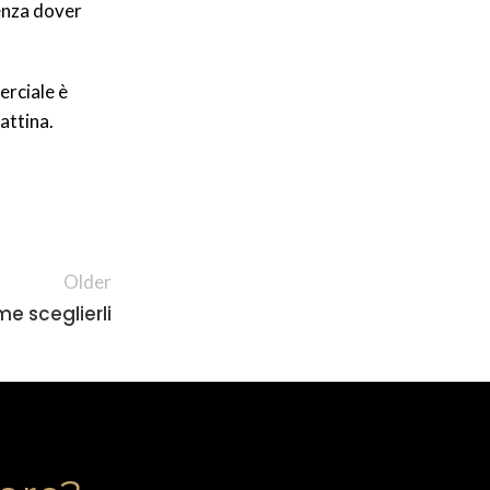
senza dover
erciale è
attina.
Older
me sceglierli