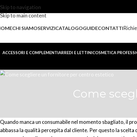
Skip to navigation
Skip to main content
Richie
HOME
CHI SIAMO
SERVIZI
CATALOGO
GUIDE
CONTATTI
ACCESSORI E COMPLEMENTI
ARREDI E LETTINI
COSMETICA PROFESSI
Come scegli
Quando manca un consumabile nel momento sbagliato, il proble
abbassa la qualità percepita dal cliente. Per questo la scelt