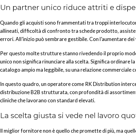
Un partner unico riduce attriti e dispe
Quando gli acquisti sono frammentati tra troppi interlocutor
allineati, difficoltà di confronto tra schede prodotto, assist
errori. All’inizio può sembrare gestibile. Con l’aumentare dei
Per questo molte strutture stanno rivedendo il proprio mode
unico non significa rinunciare alla scelta. Significa ordinare l
catalogo ampio ma leggibile, su una relazione commerciale con
In questo quadro, un operatore come RK Distribution interce
distribuzione B2B strutturata, con profondità di assortimento, 
cliniche che lavorano con standard elevati.
La scelta giusta si vede nel lavoro qu
Il miglior fornitore non è quello che promette di più, ma quel