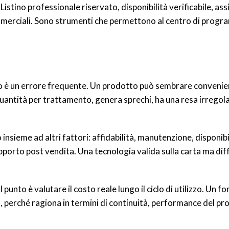
Listino professionale riservato, disponibilità verificabile, as
ommerciali. Sono strumenti che permettono al centro di prog
rio è un errore frequente. Un prodotto può sembrare conveni
 quantità per trattamento, genera sprechi, ha una resa irregol
o insieme ad altri fattori: affidabilità, manutenzione, disponibi
upporto post vendita. Una tecnologia valida sulla carta ma diff
l punto è valutare il costo reale lungo il ciclo di utilizzo. Un f
, perché ragiona in termini di continuità, performance del pr