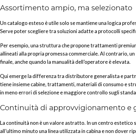
Assortimento ampio, ma selezionato
Un catalogo esteso è utile solo se mantiene una logica profe
Serve poter scegliere tra soluzioni adatte a protocolli specific
Per esempio, una struttura che propone trattamenti premium 
allineati alla propria promessa commerciale. Al contrario, un
finale, anche quando la manualità dell’operatore è elevata.
Qui emerge la differenza tra distributore generalista e partne
tiene insieme cabine, trattamenti, materiali di consumo e str
in meno errori di selezione e maggiore controllo sugli standa
Continuità di approvvigionamento e 
La continuità non è un valore astratto. In un centro estetico s
all’ultimo minuto una linea utilizzata in cabina e non dover r