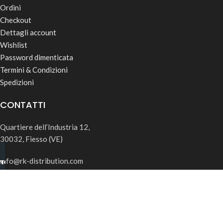
Ordini
Checkout
Dettagli account
Wishlist
Password dimenticata
Termini & Condizioni
Spedizioni
CONTATTI
Quartiere dell’Industria 12,
30032, Fiesso (VE)
info@rk-distribution.com
INO B2B
TSAPP
+39 340 143 4519
Seguici su Instagram