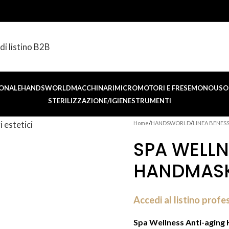
di listino B2B
ONALE
HANDSWORLD
MACCHINARI
MICROMOTORI E FRESE
MONOUSO 
STERILIZZAZIONE/IGIENE
STRUMENTI
Home
HANDSWORLD
LINEA BENES
SPA WELLN
HANDMASK
Accedi al listino profe
Spa Wellness Anti-agin