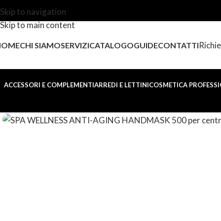
Skip to navigation
Skip to main content
Richie
HOME
CHI SIAMO
SERVIZI
CATALOGO
GUIDE
CONTATTI
ACCESSORI E COMPLEMENTI
ARREDI E LETTINI
COSMETICA PROFESSI