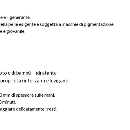
e e rigenerante.
della pelle esigente e soggetta a macchie di pigmentazione.
 e giovanile.
loto e di bambù – idratante
 proprietà rinforzanti e leviganti.
3 mm di spessore sulle mani.
0 minuti.
ggiare delicatamente i resti.