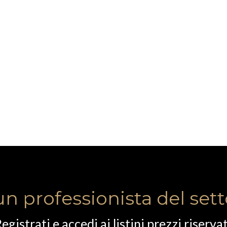
un professionista del set
egistrati e accedi ai listini prezzi riservat