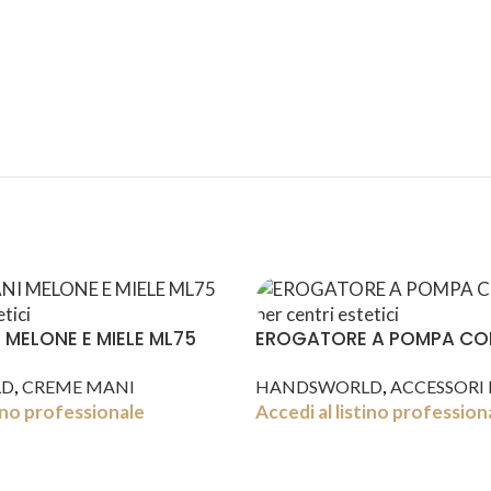
ASSISTENZA
RECENSIONI
DEDICATA
POSITIVE
 MELONE E MIELE ML75
EROGATORE A POMPA CO
,
,
LD
CREME MANI
HANDSWORLD
ACCESSORI
tino professionale
Accedi al listino profession