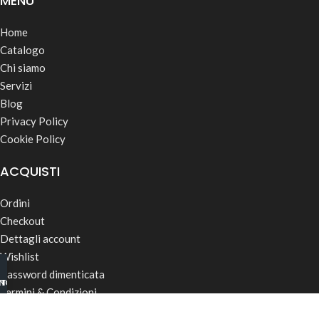
MENÙ
Home
Catalogo
Chi siamo
Servizi
Blog
Privacy Policy
Cookie Policy
ACQUISTI
Ordini
Checkout
Dettagli account
Wishlist
Password dimenticata
INO B2B
TSAPP
Termini & Condizioni
Spedizioni