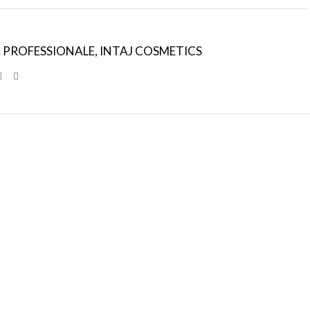
 PROFESSIONALE
,
INTAJ COSMETICS
SPEDIZIONI
CONDIZIONI
INTERNAZIONALI
DI FAVORE