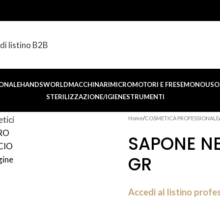
di listino B2B
ONALE
HANDSWORLD
MACCHINARI
MICROMOTORI E FRESE
MONOUSO 
STERILIZZAZIONE/IGIENE
STRUMENTI
Home
COSMETICA PROFESSIONALE
SAPONE NE
GR
Accedi al listino profe