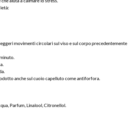
he aiuta a calmare lo stress.
ietà:
eggeri movimenti circolari sul viso e sul corpo precedentemente
 minuto.
a.
da.
 prodotto anche sul cuoio capelluto come antiforfora.
ua, Parfum, Linalool, Citronellol.