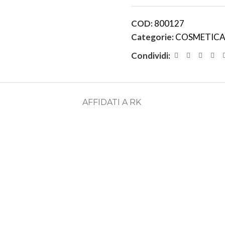
COD:
800127
Categorie:
COSMETICA
Condividi:
AFFIDATI A RK
ASSISTENZA
RECENSIONI
DEDICATA
POSITIVE