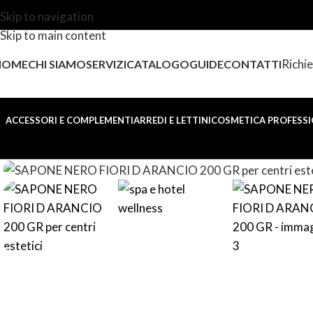
Skip to navigation
Skip to main content
Richie
HOME
CHI SIAMO
SERVIZI
CATALOGO
GUIDE
CONTATTI
ACCESSORI E COMPLEMENTI
ARREDI E LETTINI
COSMETICA PROFESSI