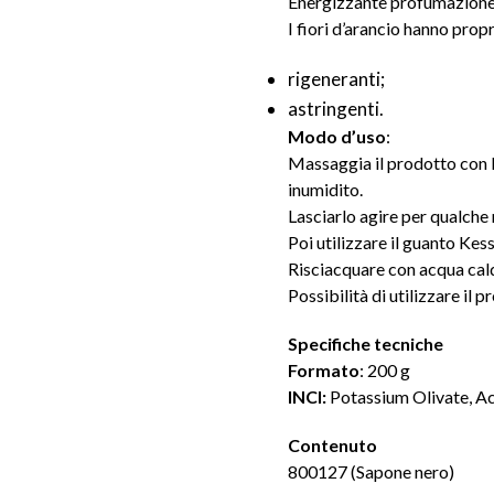
Energizzante profumazione c
I fiori d’arancio hanno propr
rigeneranti;
astringenti.
Modo d’uso
:
Massaggia il prodotto con l
inumidito.
Lasciarlo agire per qualche
Poi utilizzare il guanto Kess
Risciacquare con acqua cal
Possibilità di utilizzare il
Specifiche tecniche
Formato
: 200 g
INCI:
Potassium Olivate, Acq
Contenuto
800127 (Sapone nero)