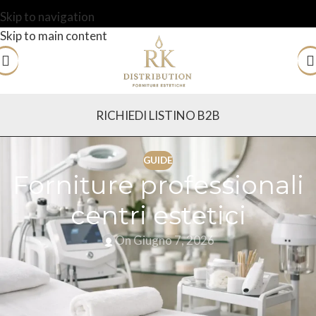
Skip to navigation
Skip to main content
RICHIEDI LISTINO B2B
GUIDE
Forniture professionali
centri estetici
On Giugno 7, 2026
Quando una cabina resta ferma per un manipolo non
disponibile, un monouso sostituito all’ultimo minuto o una