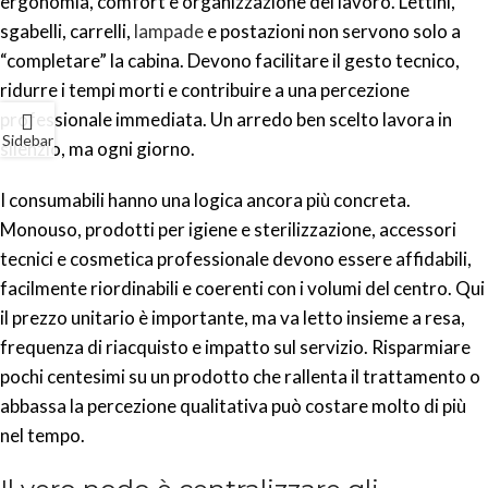
ergonomia, comfort e organizzazione del lavoro. Lettini,
sgabelli, carrelli,
lampade
e postazioni non servono solo a
“completare” la cabina. Devono facilitare il gesto tecnico,
ridurre i tempi morti e contribuire a una percezione
professionale immediata. Un arredo ben scelto lavora in
Sidebar
silenzio, ma ogni giorno.
I consumabili hanno una logica ancora più concreta.
Monouso, prodotti per igiene e sterilizzazione, accessori
tecnici e cosmetica professionale devono essere affidabili,
facilmente riordinabili e coerenti con i volumi del centro. Qui
il prezzo unitario è importante, ma va letto insieme a resa,
frequenza di riacquisto e impatto sul servizio. Risparmiare
pochi centesimi su un prodotto che rallenta il trattamento o
abbassa la percezione qualitativa può costare molto di più
nel tempo.