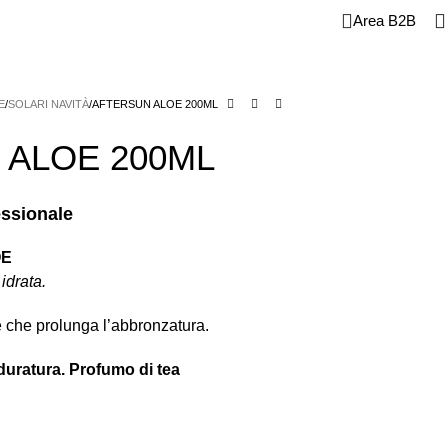
Area B2B
CROMOTORI E FRESE
MONOUSO E CONSUMABILI
E
STRUMENTI
E
SOLARI NAVITÀ
AFTERSUN ALOE 200ML
 ALOE 200ML
essionale
OE
idrata.
 che prolunga l’abbronzatura.
duratura. Profumo di tea