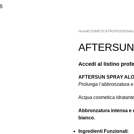
2B
SMETICA PROFESSIONALE
HANDSWORLD
MACCHINARI
MI
ILAZIONE
PRODOTTI PODOLOGICI
STERILIZZAZIONE/IGIEN
Home
COSMETICA PROFESSIONAL
AFTERSUN
Accedi al listino prof
AFTERSUN SPRAY AL
Prolunga l’abbronzatura e 
Acqua cosmetica idratante
Abbronzatura intensa e 
bianco.
Ingredienti Funzionali
: