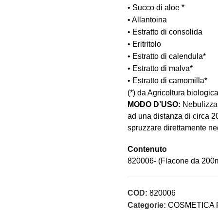
• Succo di aloe *
• Allantoina
• Estratto di consolida
• Eritritolo
• Estratto di calendula*
• Estratto di malva*
• Estratto di camomilla*
(*) da Agricoltura biologic
MODO D’USO:
Nebulizzar
ad una distanza di circa 20
spruzzare direttamente neg
Contenuto
820006- (Flacone da 200m
COD:
820006
Categorie:
COSMETICA 