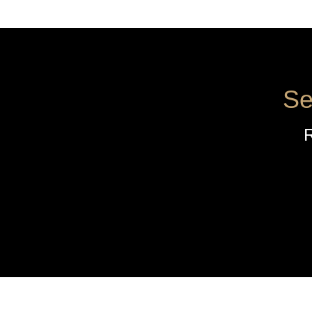
Se
R
AZIENDA
MENÙ