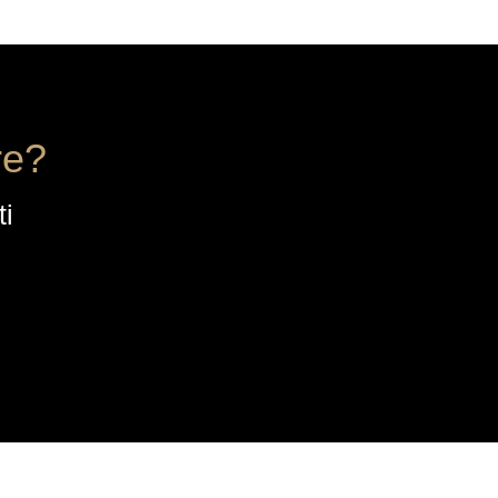
re?
ti
CONTATTI