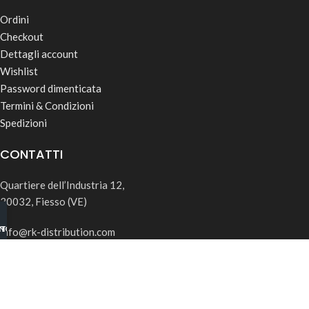
Ordini
Checkout
Dettagli account
Wishlist
Password dimenticata
Termini & Condizioni
Spedizioni
CONTATTI
Quartiere dell’Industria 12,
30032, Fiesso (VE)
INO B2B
TSAPP
info@rk-distribution.com
+39 340 143 4519