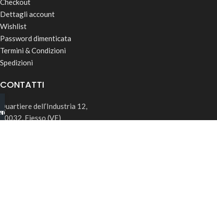
Checkout
Dettagli account
Wishlist
Password dimenticata
Termini & Condizioni
Spedizioni
CONTATTI
Quartiere dell’Industria 12,
INO B2B
TSAPP
30032, Fiesso (VE)
info@rk-distribution.com
+39 340 143 4519
Seguici su Instagram
© 2026 RK Distribution | P.IVA: 05169850285