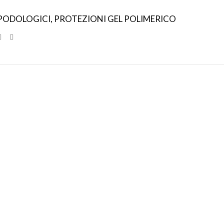
PODOLOGICI
,
PROTEZIONI GEL POLIMERICO
SPEDIZIONI
CONDIZIONI
INTERNAZIONALI
DI FAVORE