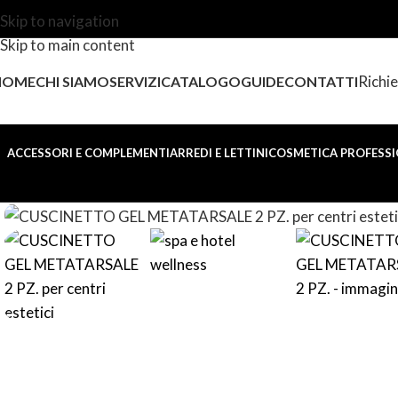
Skip to navigation
Skip to main content
Richie
HOME
CHI SIAMO
SERVIZI
CATALOGO
GUIDE
CONTATTI
ACCESSORI E COMPLEMENTI
ARREDI E LETTINI
COSMETICA PROFESSI