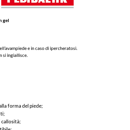
n gel
dell’avampiede e in caso di ipercheratosi.
si ingiallisce.
lla forma del piede;
ti;
callosità;
ibile;