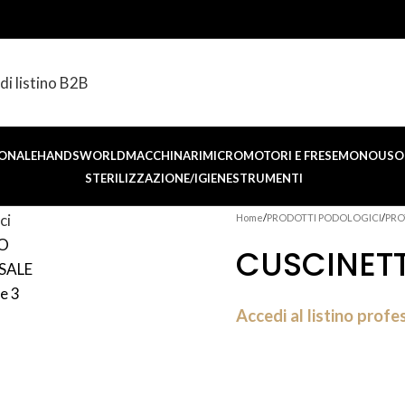
di listino B2B
ONALE
HANDSWORLD
MACCHINARI
MICROMOTORI E FRESE
MONOUSO 
STERILIZZAZIONE/IGIENE
STRUMENTI
Home
PRODOTTI PODOLOGICI
PRO
CUSCINETT
Accedi al listino profe