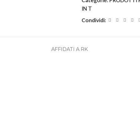
Categorie:
PRODOTTI 
IN T
Condividi:
AFFIDATI A RK
ASSISTENZA
RECENSIONI
DEDICATA
POSITIVE