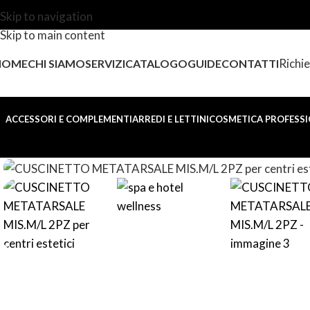
Skip to navigation
Skip to main content
Richie
HOME
CHI SIAMO
SERVIZI
CATALOGO
GUIDE
CONTATTI
ACCESSORI E COMPLEMENTI
ARREDI E LETTINI
COSMETICA PROFESSI