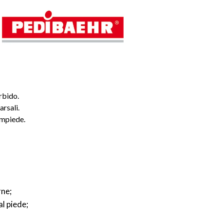
rbido.
arsali.
ampiede.
rne;
l piede;