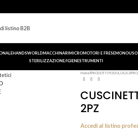
di listino B2B
ONALE
HANDSWORLD
MACCHINARI
MICROMOTORI E FRESE
MONOUSO 
STERILIZZAZIONE/IGIENE
STRUMENTI
Home
PRODOTTI PODOLOGICI
PRO
CUSCINETT
2PZ
Accedi al listino profe