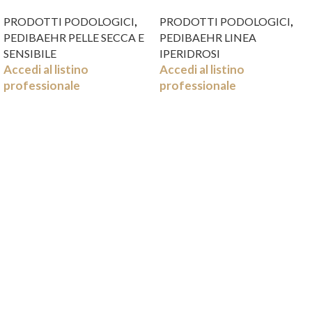
DI KARITE’ ML75
C/FARNESOLO ML.75
,
,
PRODOTTI PODOLOGICI
PRODOTTI PODOLOGICI
PEDIBAEHR PELLE SECCA E
PEDIBAEHR LINEA
SENSIBILE
IPERIDROSI
Accedi al listino
Accedi al listino
professionale
professionale