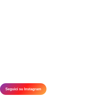
Wishlist
Password dimenticata
Termini & Condizioni
Spedizioni
CONTATTI
Quartiere dell’Industria 12,
30032, Fiesso (VE)
info@rk-distribution.com
+39 340 143 4519
Seguici su Instagram
© 2026 RK Distribution | P.IVA: 05169850285