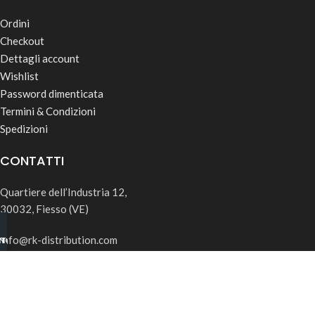
Ordini
Checkout
Dettagli account
Wishlist
Password dimenticata
Termini & Condizioni
Spedizioni
CONTATTI
Quartiere dell’Industria 12,
30032, Fiesso (VE)
info@rk-distribution.com
INO B2B
TSAPP
+39 340 143 4519