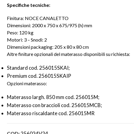
Specifiche tecniche:
Finitura: NOCE CANALETTO
Dimensioni: 2000 x 750 x 675/975 (h) mm
Peso: 120 kg
Motori: 3 – Snodi: 2
Dimensioni packaging: 205 x 80 x 80 cm
Altre finiture opzionali del materasso disponibili su richiesta:
Standard cod. 256015SKAI;
Premium cod. 256015SKAIP
Opzioni materasso:
Materasso largh. 850 mm cod. 256015M;
Materasso con braccioli cod. 256015MCB;
Materasso riscaldante cod. 256015MR
COD:
256024V24