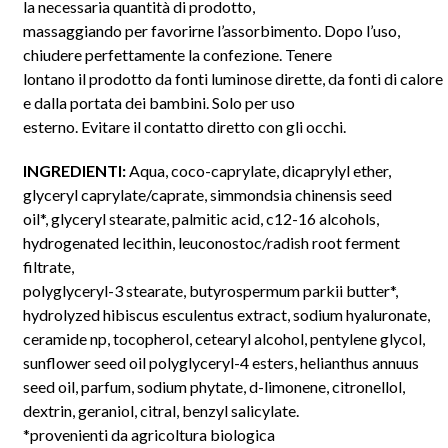
la necessaria quantità di prodotto,
massaggiando per favorirne l’assorbimento. Dopo l’uso,
chiudere perfettamente la confezione. Tenere
lontano il prodotto da fonti luminose dirette, da fonti di calore
e dalla portata dei bambini. Solo per uso
esterno. Evitare il contatto diretto con gli occhi.
INGREDIENTI:
Aqua, coco-caprylate, dicaprylyl ether,
glyceryl caprylate/caprate, simmondsia chinensis seed
oil*, glyceryl stearate, palmitic acid, c12-16 alcohols,
hydrogenated lecithin, leuconostoc/radish root ferment
filtrate,
polyglyceryl-3 stearate, butyrospermum parkii butter*,
hydrolyzed hibiscus esculentus extract, sodium hyaluronate,
ceramide np, tocopherol, cetearyl alcohol, pentylene glycol,
sunflower seed oil polyglyceryl-4 esters, helianthus annuus
seed oil, parfum, sodium phytate, d-limonene, citronellol,
dextrin, geraniol, citral, benzyl salicylate.
*provenienti da agricoltura biologica