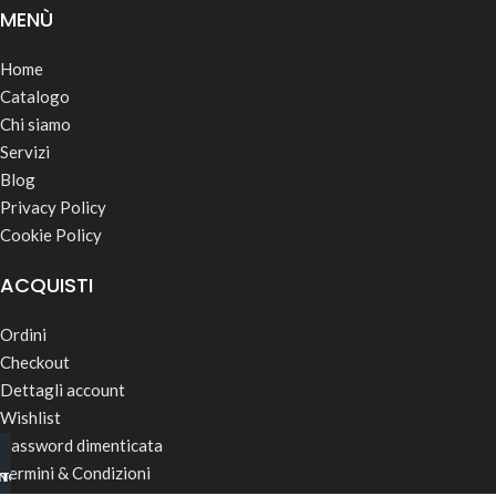
MENÙ
Home
Catalogo
Chi siamo
Servizi
Blog
Privacy Policy
Cookie Policy
ACQUISTI
Ordini
Checkout
Dettagli account
Wishlist
Password dimenticata
Termini & Condizioni
INO B2B
TSAPP