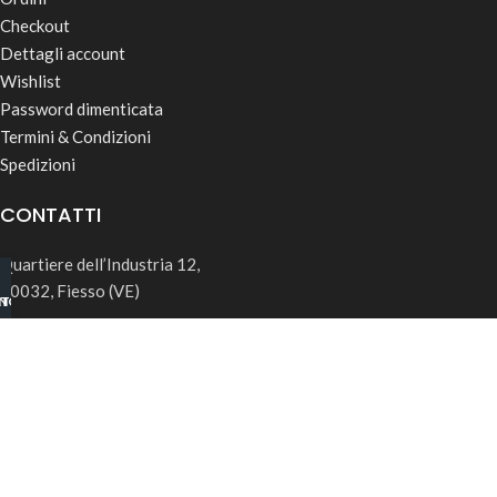
Checkout
Dettagli account
Wishlist
Password dimenticata
Termini & Condizioni
Spedizioni
CONTATTI
Quartiere dell’Industria 12,
30032, Fiesso (VE)
INO B2B
TSAPP
info@rk-distribution.com
+39 340 143 4519
Seguici su Instagram