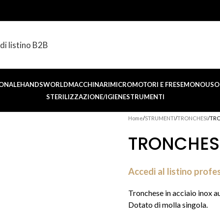
di listino B2B
ONALE
HANDSWORLD
MACCHINARI
MICROMOTORI E FRESE
MONOUSO 
STERILIZZAZIONE/IGIENE
STRUMENTI
Home
STRUMENTI
TRONCHESI
TRO
TRONCHESE
Accedi al listino profe
Tronchese in acciaio inox a
Dotato di molla singola.