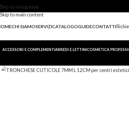
Skip to navigation
Skip to main content
Richie
HOME
CHI SIAMO
SERVIZI
CATALOGO
GUIDE
CONTATTI
ACCESSORI E COMPLEMENTI
ARREDI E LETTINI
COSMETICA PROFESSI