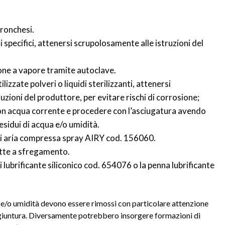
ronchesi.
i specifici, attenersi scrupolosamente alle istruzioni del
zione a vapore tramite autoclave.
lizzate polveri o liquidi sterilizzanti, attenersi
zioni del produttore, per evitare rischi di corrosione;
on acqua corrente e procedere con l’asciugatura avendo
residui di acqua e/o umidità.
 di aria compressa spray AIRY cod. 156060.
ette a sfregamento.
i lubrificante siliconico cod. 654076 o la penna lubrificante
a e/o umidità devono essere rimossi con particolare attenzione
i giuntura. Diversamente potrebbero insorgere formazioni di