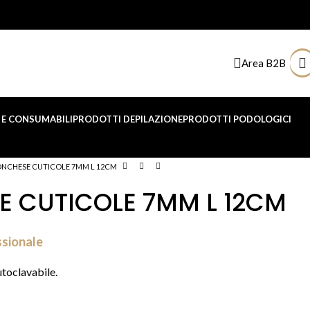
Area B2B
E CONSUMABILI
PRODOTTI DEPILAZIONE
PRODOTTI PODOLOGICI
NCHESE CUTICOLE 7MM L 12CM
 CUTICOLE 7MM L 12CM
ssionale
utoclavabile.