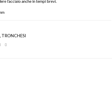
re l’acciaio anche in tempi brevi.
 mm
,
TRONCHESI
SPEDIZIONI
CONDIZIONI
INTERNAZIONALI
DI FAVORE