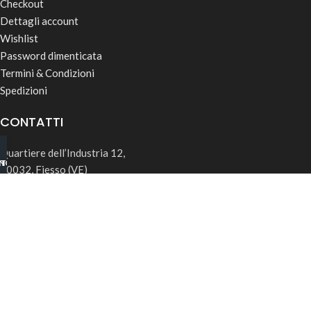
Checkout
Dettagli account
Wishlist
Password dimenticata
Termini & Condizioni
Spedizioni
CONTATTI
Quartiere dell’Industria 12,
INO B2B
TSAPP
30032, Fiesso (VE)
info@rk-distribution.com
+39 340 143 4519
Seguici su Instagram
© 2026 RK Distribution | P.IVA: 05169850285