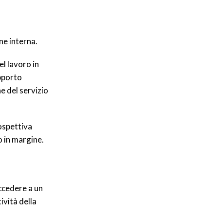
ne interna.
l lavoro in
upporto
e del servizio
rospettiva
o in margine.
accedere a un
ività della