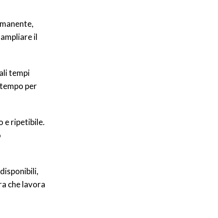
ermanente,
ampliare il
ali tempi
o tempo per
 e ripetibile.
o
disponibili,
ra che lavora