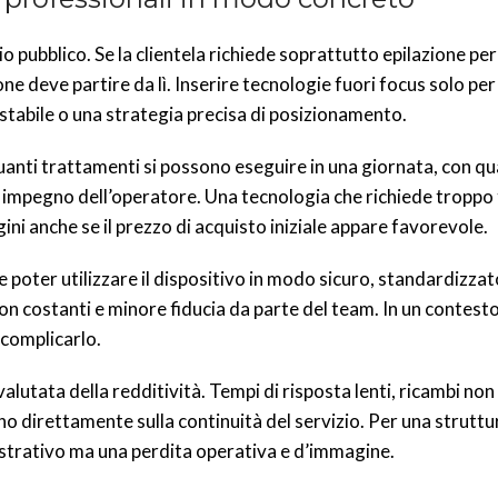
io pubblico. Se la clientela richiede soprattutto epilazione p
e deve partire da lì. Inserire tecnologie fuori focus solo per 
stabile o una strategia precisa di posizionamento.
quanti trattamenti si possono eseguire in una giornata, con qu
 di impegno dell’operatore. Una tecnologia che richiede tropp
ini anche se il prezzo di acquisto iniziale appare favorevole.
 poter utilizzare il dispositivo in modo sicuro, standardizzato
i non costanti e minore fiducia da parte del team. In un contest
 complicarlo.
alutata della redditività. Tempi di risposta lenti, ricambi non 
direttamente sulla continuità del servizio. Per una struttu
strativo ma una perdita operativa e d’immagine.