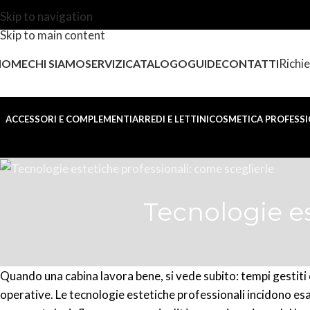
Skip to navigation
Skip to main content
Richie
HOME
CHI SIAMO
SERVIZI
CATALOGO
GUIDE
CONTATTI
ACCESSORI E COMPLEMENTI
ARREDI E LETTINI
COSMETICA PROFESSI
Tecnologie es
Quando una cabina lavora bene, si vede subito: tempi gestiti co
operative. Le tecnologie estetiche professionali incidono e