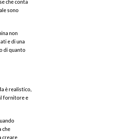
ase che conta
iale sono
hina non
ati e di una
o di quanto
a è realistico,
l fornitore e
 quando
a che
a creare