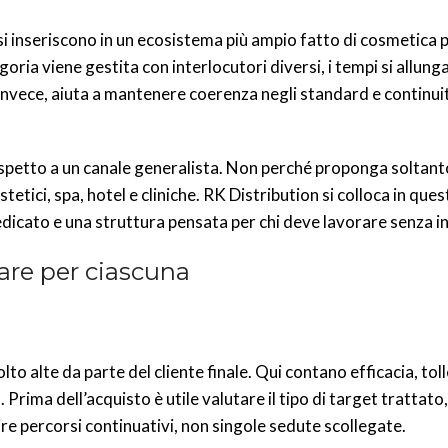
i inseriscono in un ecosistema più ampio fatto di cosmetica 
goria viene gestita con interlocutori diversi, i tempi si allunga
invece, aiuta a mantenere coerenza negli standard e continuit
 rispetto a un canale generalista. Non perché proponga soltan
etici, spa, hotel e cliniche. RK Distribution si colloca in ques
dedicato e una struttura pensata per chi deve lavorare senza i
tare per ciascuna
alte da parte del cliente finale. Qui contano efficacia, tolle
Prima dell’acquisto è utile valutare il tipo di target trattato,
ire percorsi continuativi, non singole sedute scollegate.