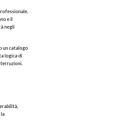
professionale,
no e il
à negli
to un catalogo
ta logica di
nterruzioni.
rabilità,
 la