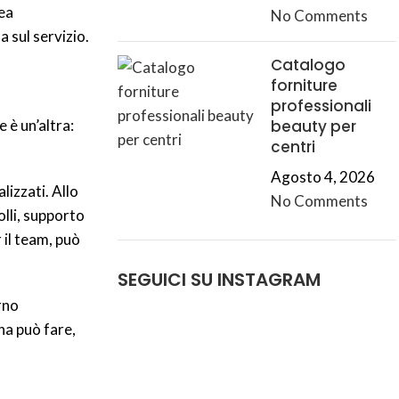
ea
No Comments
 sul servizio.
Catalogo
forniture
professionali
 è un’altra:
beauty per
centri
Agosto 4, 2026
lizzati. Allo
No Comments
lli, supporto
 il team, può
SEGUICI SU INSTAGRAM
rno
na può fare,