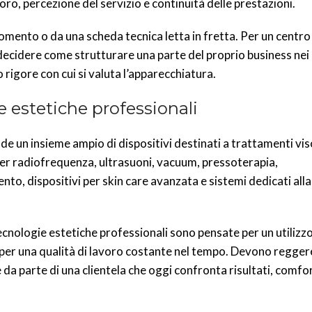
ro, percezione del servizio e continuità delle prestazioni.
omento o da una scheda tecnica letta in fretta. Per un centro
a decidere come strutturare una parte del proprio business nei
o rigore con cui si valuta l’apparecchiatura.
e estetiche professionali
e un insieme ampio di dispositivi destinati a trattamenti vis
er radiofrequenza, ultrasuoni, vacuum, pressoterapia,
to, dispositivi per skin care avanzata e sistemi dedicati all
ecnologie estetiche professionali sono pensate per un utilizzo
 e per una qualità di lavoro costante nel tempo. Devono regge
 parte di una clientela che oggi confronta risultati, comfor