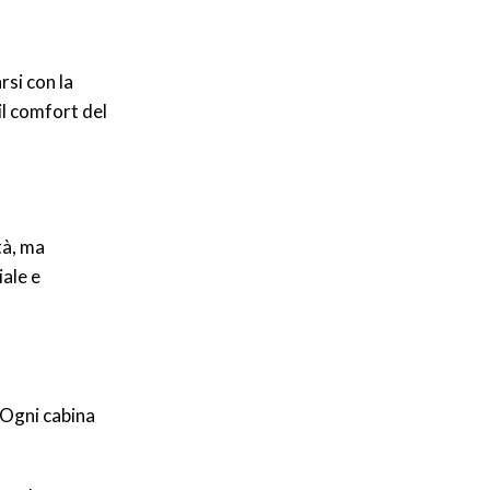
rsi con la
il comfort del
tà, ma
ale e
 Ogni cabina