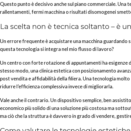
Questo punto è decisivo anche sul piano commerciale. Una te
rallentamenti, fermi macchina o risultati disomogenei smette
La scelta non è tecnica soltanto – è u
Un errore frequente è acquistare una macchina guardando sop
questa tecnologia si integra nel mio flusso di lavoro?
Un centro con forte rotazione di appuntamenti ha esigenze div
stesso modo, una clinica estetica con posizionamento avanza
post vendita e affidabilità della filiera. Una tecnologia mol
ridurre l’efficienza complessiva invece di migliorarla.
Vale anche il contrario. Un dispositivo semplice, ben assisti
economico più solido di una soluzione più costosa ma sottoutil
ma ciò che la struttura è davvero in grado di vendere, gesti
Come valutare le tecnologie estetiche