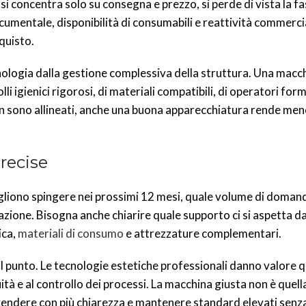
i concentra solo su consegna e prezzo, si perde di vista la f
cumentale, disponibilità di consumabili e reattività commerc
cquisto.
cnologia dalla gestione complessiva della struttura. Una macc
i igienici rigorosi, di materiali compatibili, di operatori form
on sono allineati, anche una buona apparecchiatura rende men
recise
ogliono spingere nei prossimi 12 mesi, quale volume di domand
mazione. Bisogna anche chiarire quale supporto ci si aspetta da
ica,
materiali di consumo
e attrezzature complementari.
l punto. Le tecnologie estetiche professionali danno valore
ità e al controllo dei processi. La macchina giusta non è quell
 vendere con più chiarezza e mantenere standard elevati senz