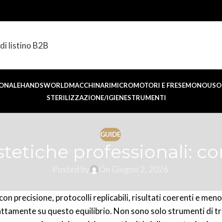
di listino B2B
ONALE
HANDSWORLD
MACCHINARI
MICROMOTORI E FRESE
MONOUSO 
STERILIZZAZIONE/IGIENE
STRUMENTI
GUIDE
tetiche professionali: c
Posted by
On Giugno 2, 2026
n precisione, protocolli replicabili, risultati coerenti e meno
sattamente su questo equilibrio. Non sono solo strumenti di 