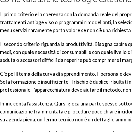
Il primo criterio è la coerenza con la domanda reale del propr
trattamenti antiage viso o programmi rimodellanti, la selezion
menu servizi raramente porta valore se non c’è una richiesta 
Il secondo criterio riguarda la produttività. Bisogna capire 
medi, con quale necessità di consumabili e con quale livello
seduta o accessori difficili da reperire può comprimere i marg
C’è poi il tema della curva di apprendimento. Il personale deve
Se la formazione è insufficiente, il rischio è duplice: risultat
professionale, l’apparecchiatura deve aiutare il metodo, non
Infine conta l’assistenza. Qui si gioca una parte spesso sottov
comunicazione frammentata e procedure poco chiare incidono 
su agenda piena, un fermo tecnico non è un dettaglio ammini