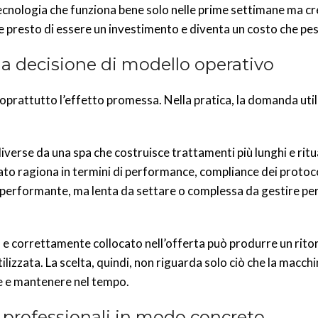
cnologia che funziona bene solo nelle prime settimane ma cr
 presto di essere un investimento e diventa un costo che pesa
na decisione di modello operativo
rattutto l’effetto promessa. Nella pratica, la domanda utile
erse da una spa che costruisce trattamenti più lunghi e ritua
to ragiona in termini di performance, compliance dei protoco
to performante, ma lenta da settare o complessa da gestire per
to e correttamente collocato nell’offerta può produrre un rito
izzata. La scelta, quindi, non riguarda solo ciò che la macchi
re e mantenere nel tempo.
 professionali in modo concreto