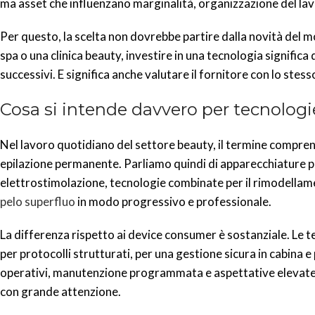
ma asset che influenzano marginalità, organizzazione del lavo
Per questo, la scelta non dovrebbe partire dalla novità del m
spa o una clinica beauty, investire in una tecnologia signific
successivi. E significa anche valutare il fornitore con lo stess
Cosa si intende davvero per tecnologi
Nel lavoro quotidiano del settore beauty, il termine comprend
epilazione permanente. Parliamo quindi di apparecchiature p
elettrostimolazione, tecnologie combinate per il rimodellamen
pelo superfluo
in modo progressivo e professionale.
La differenza rispetto ai device consumer è sostanziale. Le t
per protocolli strutturati, per una gestione sicura in cabina
operativi, manutenzione programmata e aspettative elevate da
con grande attenzione.