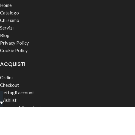
Home
Catalogo
Chi siamo
Servizi
Blog
Privacy Policy
Cookie Policy
ACQUISTI
Ordini
Checkout
Dettagli account
Wishlist
INO B2B
TSAPP
Password dimenticata
Termini & Condizioni
Spedizioni