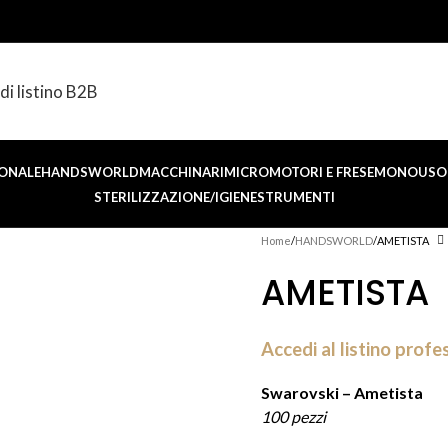
di listino B2B
ONALE
HANDSWORLD
MACCHINARI
MICROMOTORI E FRESE
MONOUSO 
STERILIZZAZIONE/IGIENE
STRUMENTI
Home
HANDSWORLD
AMETISTA
AMETISTA
Accedi al listino profe
Swarovski – Ametista
100 pezzi