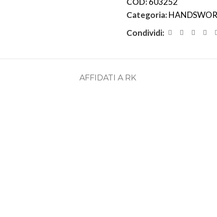
COD:
603252
Categoria:
HANDSWOR
Condividi:
AFFIDATI A RK
ASSISTENZA
RECENSIONI
DEDICATA
POSITIVE