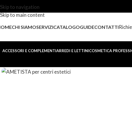
Skip to navigation
Skip to main content
Richie
HOME
CHI SIAMO
SERVIZI
CATALOGO
GUIDE
CONTATTI
ACCESSORI E COMPLEMENTI
ARREDI E LETTINI
COSMETICA PROFESSI